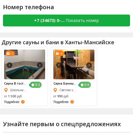
Номер телефона
+7 (34673) 0-...
Показать номер
Другие сауны и бани в Ханты-Мансийске
1
6
x
x
Сауна В гостях
Сауна Банный
9.3
9.8
у сказки
Рай
Школьная улица, 3/1
Светлая улица, 40
от
1 500
руб.
от
990
руб.
Подробнее
Подробнее
Узнайте первым о спецпредложениях