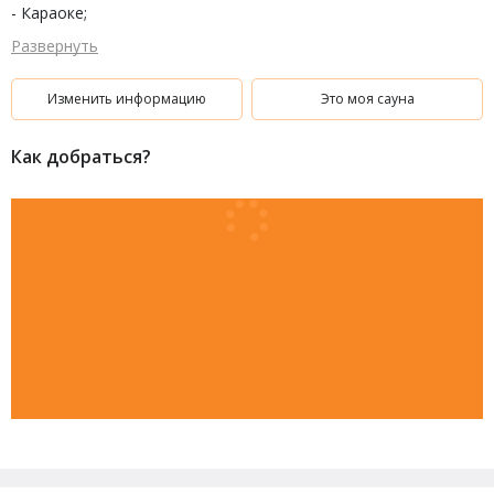
- Караоке;
- Комната отдыха;
Развернуть
- Мангал;
- Двор.
Отдельно построенная сауна, с изолированным двориком.
Изменить информацию
Это моя сауна
Как добраться?