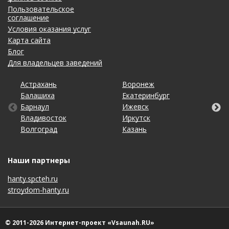
Пользовательское
соглашение
Условия оказания услуг
Карта сайта
Блог
Для владельцев заведений
Астрахань
Калининград
Новосибирск
Ставрополь
Ярославль
Воронеж
Липецк
Ростов-на-Дону
Ульяновск
Балашиха
Кемерово
Омск
Тольятти
Екатеринбург
Махачкала
Рязань
Уфа
Барнаул
Киров
Оренбург
Томск
Ижевск
Москва
Самара
Хабаровск
Владивосток
Краснодар
Пенза
Тула
Иркутск
Набережные Челны
Санкт-Петербург
Чебоксары
Волгоград
Красноярск
Пермь
Тюмень
Казань
Нижний Новгород
Саратов
Челябинск
Наши партнеры
hanty.spcteh.ru
stroydom-hanty.ru
© 2011-2026 Интернет-проект «Vsaunah.RU»