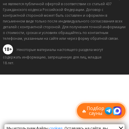
не являются публичной офертой в соответствии со статьей 437
Гражданского кодекса Российской Федерации. Договор с
контрактной стороной может быть составлен и оформлен в
письменном виде только после индивидуального согласования всех
деталей с контрактной стороной. Для получения точной информации
о стоимости, сроках и условиях обращайтесь по контактным
телефонам, указанным на сайте или через форму обратной связи.
18+
Некоторые материалы настоящего раздела могут
содержать информацию, запрещенную для лиц, младше
18 лет.
Лучшие
спецпредложения
саун
Подписывайтесь в Telegram или MAX —
пришлём свежие скидки
Подбор
🔥
сауны
Мы используем файлы
cookies
. Оставаясь на сайте, вы