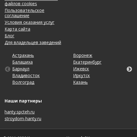
файлов cookies
Пользовательское
соглашение
Условия оказания услуг
Карта сайта
Блог
Для владельцев заведений
Астрахань
Калининград
Новосибирск
Ставрополь
Ярославль
Воронеж
Липецк
Ростов-на-Дону
Ульяновск
Балашиха
Кемерово
Омск
Тольятти
Екатеринбург
Махачкала
Рязань
Уфа
Барнаул
Киров
Оренбург
Томск
Ижевск
Москва
Самара
Хабаровск
Владивосток
Краснодар
Пенза
Тула
Иркутск
Набережные Челны
Санкт-Петербург
Чебоксары
Волгоград
Красноярск
Пермь
Тюмень
Казань
Нижний Новгород
Саратов
Челябинск
Наши партнеры
hanty.spcteh.ru
stroydom-hanty.ru