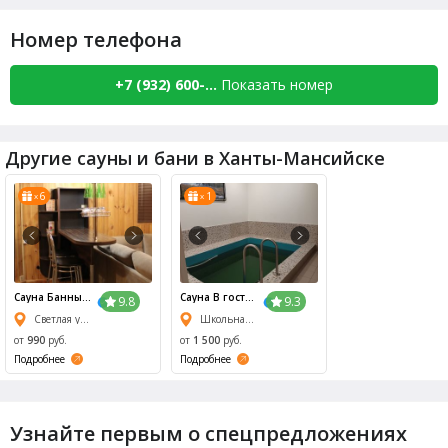
Номер телефона
+7 (932) 600-...
Показать номер
Другие сауны и бани в Ханты-Мансийске
6
1
x
x
Сауна Банный
Сауна В гостях
9.8
9.3
Рай
у сказки
Светлая улица, 40
Школьная улица, 3/1
от
990
руб.
от
1 500
руб.
Подробнее
Подробнее
Узнайте первым о спецпредложениях