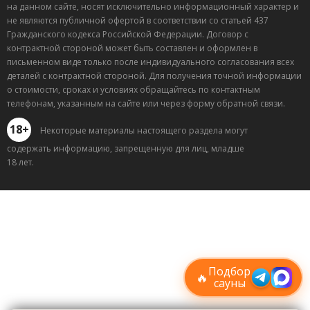
на данном сайте, носят исключительно информационный характер и
не являются публичной офертой в соответствии со статьей 437
Гражданского кодекса Российской Федерации. Договор с
контрактной стороной может быть составлен и оформлен в
письменном виде только после индивидуального согласования всех
деталей с контрактной стороной. Для получения точной информации
о стоимости, сроках и условиях обращайтесь по контактным
телефонам, указанным на сайте или через форму обратной связи.
18+
Некоторые материалы настоящего раздела могут
содержать информацию, запрещенную для лиц, младше
18 лет.
Лучшие
спецпредложения
саун
Подписывайтесь в Telegram или MAX —
пришлём свежие скидки
Подбор
🔥
сауны