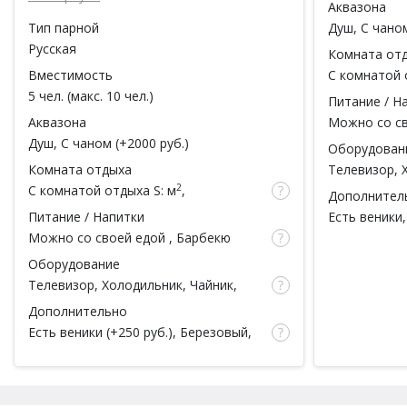
Аквазона
Тип парной
Душ,
С чано
Русская
Комната от
Вместимость
С комнатой 
вместимость
5 чел. (макс. 10 чел.)
Питание / Н
Аквазона
Можно со с
зона,
Бар
, 
Душ,
С чаном
(
+2000 руб.
)
Оборудован
со своим ал
Комната отдыха
Телевизор, 
2
С комнатой отдыха
S: м
,
Дополнител
вместимость: чел.
Питание / Напитки
Есть веники
Парковка,
С
Можно со своей едой
, Барбекю
Полотенца
зона,
Бар
, Можно со своим
Оборудование
алкоголем, Обеденная зона
Телевизор, Холодильник, Чайник,
Микроволновая печь
Дополнительно
Есть веники
(
+250 руб.
), Березовый,
Дубовый, Со своим веником,
Парковка,
С коттеджем на сутки
,
Полотенца, Мыло, Халаты, Тапочки
(
+100 руб.
)