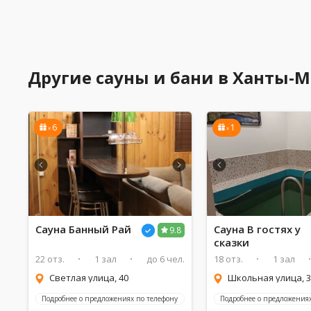
Другие сауны и бани в Ханты-
6
1
x
x
Сауна Банный Рай
Сауна В гостях у
9.8
сказки
22 отз.
1 зал
до 6 чел.
18 отз.
1 зал
Светлая улица, 40
Школьная улица, 3
Подробнее о предложениях по телефону
Подробнее о предложениях