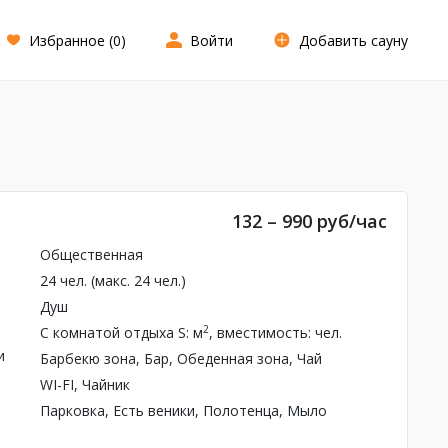
Избранное (
0
)
Войти
Добавить сауну
132 – 990 руб/час
Общественная
24 чел. (макс. 24 чел.)
Душ
2
С комнатой отдыха
S: м
, вместимость: чел.
и
Барбекю зона,
Бар
, Обеденная зона, Чай
WI-FI, Чайник
Парковка,
Есть веники
, Полотенца, Мыло