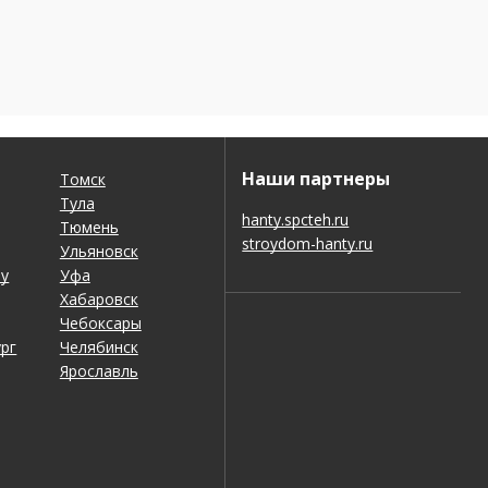
Наши партнеры
Томск
Тула
hanty.spcteh.ru
Тюмень
stroydom-hanty.ru
Ульяновск
ну
Уфа
Хабаровск
Чебоксары
рг
Челябинск
Ярославль