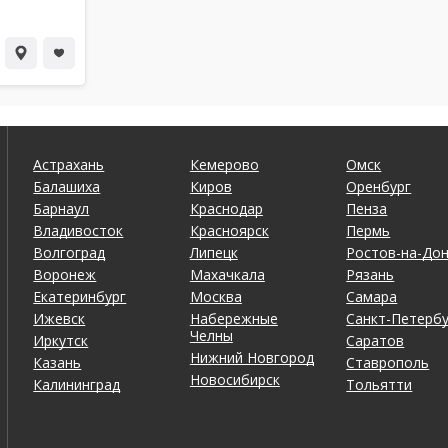
Астрахань
Кемерово
Омск
Балашиха
Киров
Оренбург
Барнаул
Краснодар
Пенза
Владивосток
Красноярск
Пермь
Волгоград
Липецк
Ростов-на-До
Воронеж
Махачкала
Рязань
Екатеринбург
Москва
Самара
Ижевск
Набережные
Санкт-Петербу
Челны
Иркутск
Саратов
Нижний Новгород
Казань
Ставрополь
Новосибирск
Калининград
Тольятти