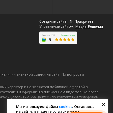
Создание сайта: ИК Приоритет
Управление сайтом:
Медиа-Решения
наличии активной ссылки на сайт. По вопросам
ный характер и не являются публичной офертой в
 составлен и оформлен в письменном виде только после
Лучшие
роках и условиях обращайтесь по контактным телефонам,
спецпредложения
саун
Мы используем файлы
cookies
. Оставаясь
на сайте, вы даете согласие на их
Подписывайтесь в Telegram или MAX —
пришлём свежие скидки